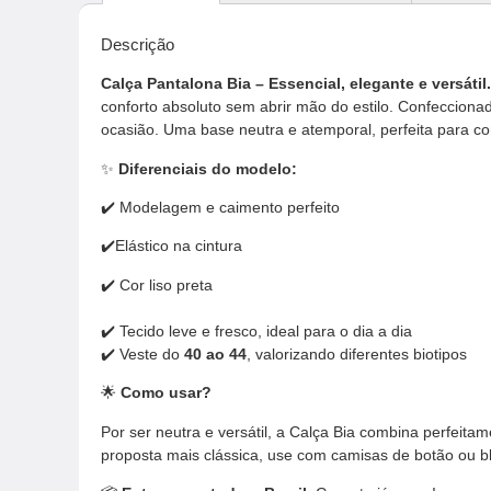
Descrição
Calça Pantalona Bia – Essencial, elegante e versátil
conforto absoluto sem abrir mão do estilo. Confeccionad
ocasião. Uma base neutra e atemporal, perfeita para c
✨
Diferenciais do modelo:
✔️ Modelagem e caimento perfeito
✔️Elástico na cintura
✔️ Cor liso preta
✔️ Tecido leve e fresco, ideal para o dia a dia
✔️ Veste do
40 ao 44
, valorizando diferentes biotipos
🌟
Como usar?
Por ser neutra e versátil, a Calça Bia combina perfeita
proposta mais clássica, use com camisas de botão ou blu