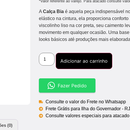
*Valor referente ao varejo. Para atacado consulte val
A
Calça Bia
é aquela peça indispensável n
elástico na cintura, ela proporciona confort
viscolinho liso na cor preta, seu caimento le
movimento em qualquer ocasião. Uma base n
looks básicos até produções mais elaborada
Adicionar ao carrinho
Fazer Pedido
Consulte o valor do Frete no Whatsapp
Frete Grátis para Ilha do Governador - R
Consulte valores especiais para atacado
ões (0)